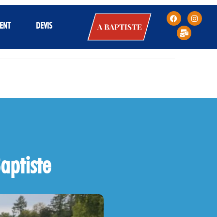
A
ENT
DEVIS
BAPTISTE
aptiste