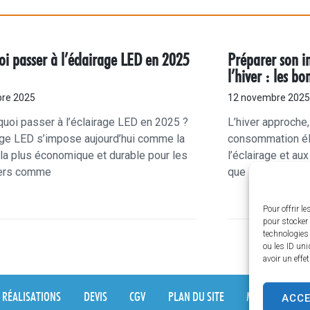
i passer à l’éclairage LED en 2025
Préparer son in
l’hiver : les b
re 2025
12 novembre 2025
uoi passer à l’éclairage LED en 2025 ?
L’hiver approche,
age LED s’impose aujourd’hui comme la
consommation éle
 la plus économique et durable pour les
l’éclairage et au
iers comme
que les tempéra
Pour offrir l
pour stocker 
technologies
ou les ID uni
avoir un effe
RÉALISATIONS
DEVIS
CGV
PLAN DU SITE
MENTIONS LÉG
ACC