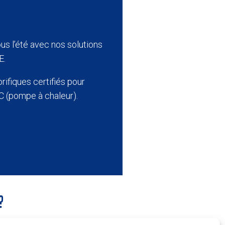
ous l’été avec nos solutions
E
.
orifiques certifiés pour
 (pompe à chaleur).
?