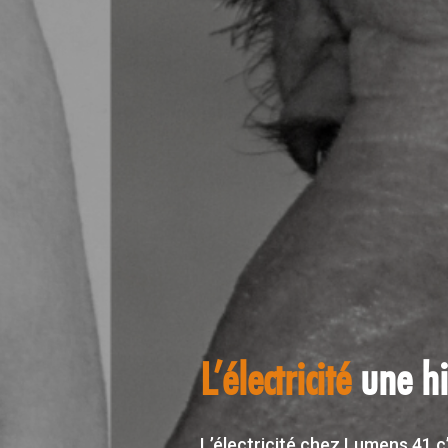
Défis
inter entrepr
équipes Lumens 4