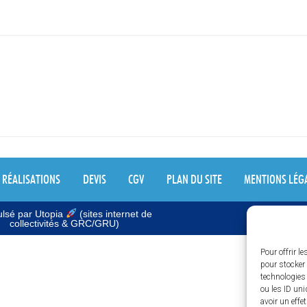
RÉALISATIONS
DEVIS
CGV
PLAN DU SITE
MENTIONS LÉG
lsé par Utopia
(sites internet de
collectivités & GRC/GRU)
Pour offrir l
pour stocker 
technologies
ou les ID uni
avoir un effe